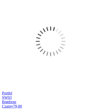
Portfel
SW03
Brødrene
Czarny
79,00