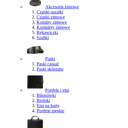
Akcesoria zimowe
Czapki uszatki
Czapki zimowe
Kominy zimowe
Komplety zimowe
Rękawiczki
Szaliki
Paski
Paski casual
Paski skórzane
Portfele i etui
Bilonówki
Breloki
Etui na karty
Portfele męskie