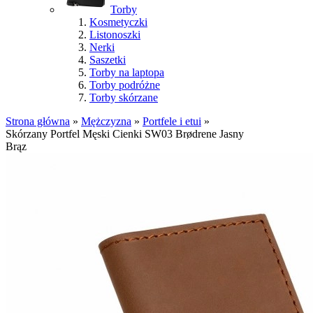
Torby
Kosmetyczki
Listonoszki
Nerki
Saszetki
Torby na laptopa
Torby podróżne
Torby skórzane
Strona główna
»
Mężczyzna
»
Portfele i etui
»
Skórzany Portfel Męski Cienki SW03 Brødrene Jasny
Brąz