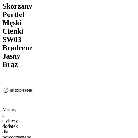
Skórzany
Portfel
Męski
Cienki
SW03
Brødrene
Jasny
Brąz
Modny
i
stylowy
dodatek
dla
nowoczesnego