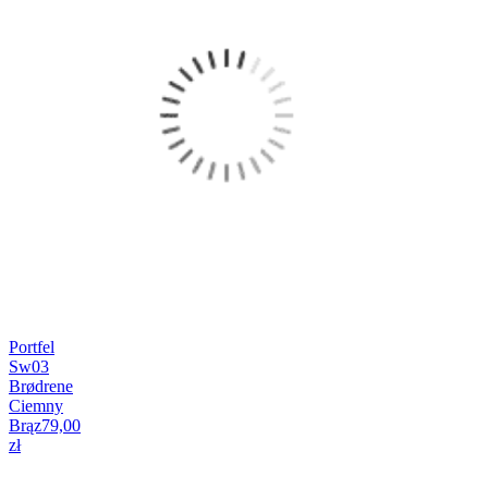
Portfel
Sw03
Brødrene
Ciemny
Brąz
79,00
zł