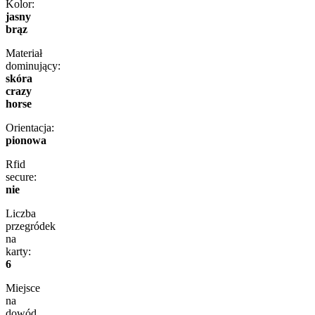
Kolor:
jasny
brąz
Materiał
dominujący:
skóra
crazy
horse
Orientacja:
pionowa
Rfid
secure:
nie
Liczba
przegródek
na
karty:
6
Miejsce
na
dowód