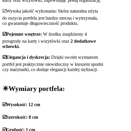
karty oraz wizytówki, zapewniając pełną organizację.
☑️Wysoka jakość wykonania: Skóra naturalna użyta
do uszycia portfela jest bardzo mocna i wytrzymała,
co gwarantuje długowieczność produktu.
☑️Pojemne wnętrze:
W środku znajdziemy 4
przegrody na karty i wizytówki oraz
2 dodatkowe
schowki.
☑️Elegancja i dyskrecja:
Dzięki swoim wymiarom
portfel jest praktycznie niewidoczny w kieszeni spodni
czy marynarki, co dodaje elegancji każdej stylizacji.
✴️Wymiary portfela:
☑️Wysokość: 12 cm
☑️Szerokość: 8 cm
☑️Grubość: 1 cm