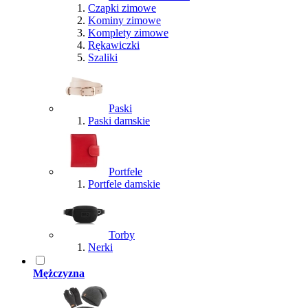
Czapki zimowe
Kominy zimowe
Komplety zimowe
Rękawiczki
Szaliki
Paski
Paski damskie
Portfele
Portfele damskie
Torby
Nerki
Mężczyzna