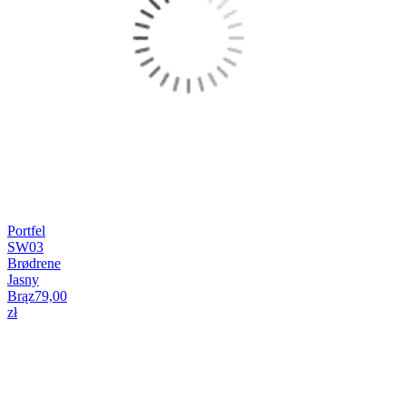
Portfel
SW03
Brødrene
Jasny
Brąz
79,00
zł