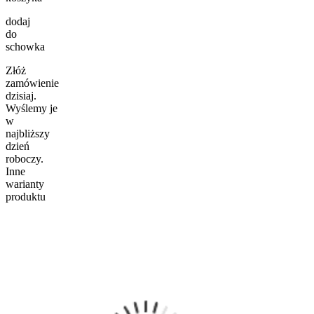
dodaj
do
schowka
Złóż
zamówienie
dzisiaj.
Wyślemy je
w
najbliższy
dzień
roboczy.
Inne
warianty
produktu