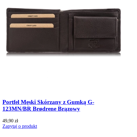
Portfel Męski Skórzany z Gumką G-
123MN/BR Brødrene Brązowy
49,90 zł
Zapytaj o produkt