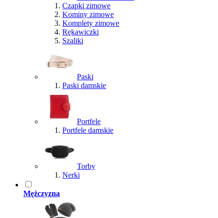
Czapki zimowe
Kominy zimowe
Komplety zimowe
Rękawiczki
Szaliki
Paski
Paski damskie
Portfele
Portfele damskie
Torby
Nerki
Mężczyzna