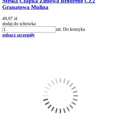
Męska Czapka Zimowa Brødrene CZ2
Granatowa Mulina
49,97 zł
dodaj do schowka
szt.
Do koszyka
zobacz szczegóły