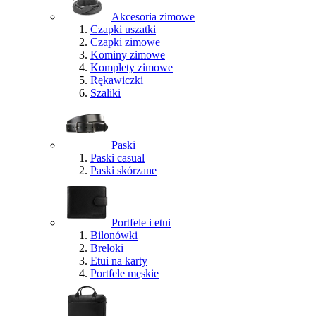
Akcesoria zimowe
Czapki uszatki
Czapki zimowe
Kominy zimowe
Komplety zimowe
Rękawiczki
Szaliki
Paski
Paski casual
Paski skórzane
Portfele i etui
Bilonówki
Breloki
Etui na karty
Portfele męskie