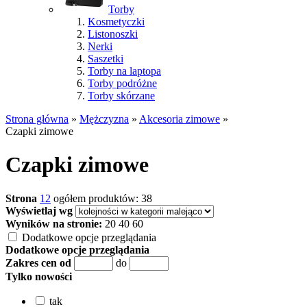
Torby
Kosmetyczki
Listonoszki
Nerki
Saszetki
Torby na laptopa
Torby podróżne
Torby skórzane
Strona główna
»
Mężczyzna
»
Akcesoria zimowe
»
Czapki zimowe
Czapki zimowe
Strona
1
2
ogółem produktów: 38
Wyświetlaj wg
Wyników na stronie:
20
40
60
Dodatkowe opcje przeglądania
Dodatkowe opcje przeglądania
Zakres cen od
do
Tylko nowości
tak