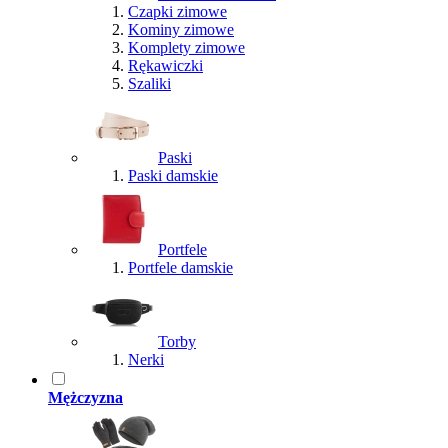
Czapki zimowe
Kominy zimowe
Komplety zimowe
Rękawiczki
Szaliki
Paski
Paski damskie
Portfele
Portfele damskie
Torby
Nerki
Mężczyzna