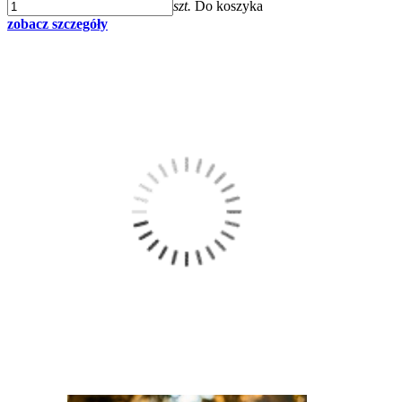
szt.
Do koszyka
zobacz szczegóły