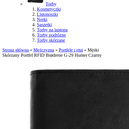
Torby
Kosmetyczki
Listonoszki
Nerki
Saszetki
Torby na laptopa
Torby podróżne
Torby skórzane
Strona główna
»
Mężczyzna
»
Portfele i etui
»
Męski
Skórzany Portfel RFID Brødrene G-29 Hunter Czarny