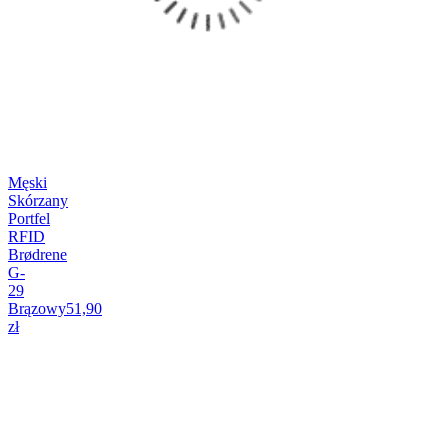
Męski
Skórzany
Portfel
RFID
Brødrene
G-
29
Brązowy
51,90
zł