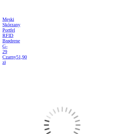
Męski
Skórzany
Portfel
RFID
Brødrene
G-
29
Czarny
51,90
zł