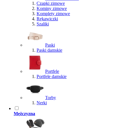
Czapki zimowe
Kominy zimowe
Komplety zimowe
Rękawiczki
Szaliki
Paski
Paski damskie
Portfele
Portfele damskie
Torby
Nerki
Mężczyzna