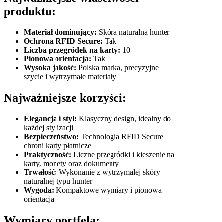
produktu:
Materiał dominujący:
Skóra naturalna hunter
Ochrona RFID Secure:
Tak
Liczba przegródek na karty:
10
Pionowa orientacja:
Tak
Wysoka jakość:
Polska marka, precyzyjne
szycie i wytrzymałe materiały
Najważniejsze korzyści:
Elegancja i styl:
Klasyczny design, idealny do
każdej stylizacji
Bezpieczeństwo:
Technologia RFID Secure
chroni karty płatnicze
Praktyczność:
Liczne przegródki i kieszenie na
karty, monety oraz dokumenty
Trwałość:
Wykonanie z wytrzymałej skóry
naturalnej typu hunter
Wygoda:
Kompaktowe wymiary i pionowa
orientacja
Wymiary portfela: