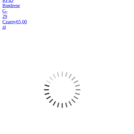
RFID
Brødrene
G-
29
Czarny
65,00
zł