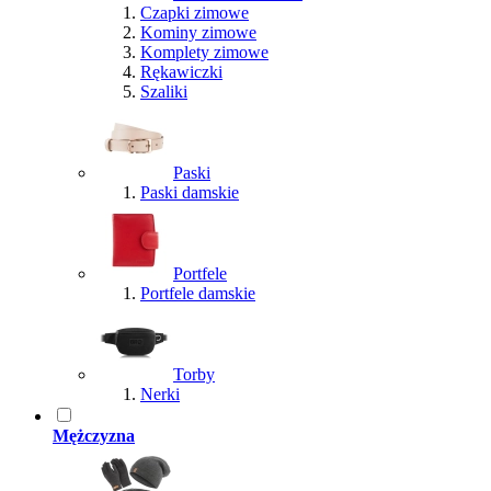
Czapki zimowe
Kominy zimowe
Komplety zimowe
Rękawiczki
Szaliki
Paski
Paski damskie
Portfele
Portfele damskie
Torby
Nerki
Mężczyzna