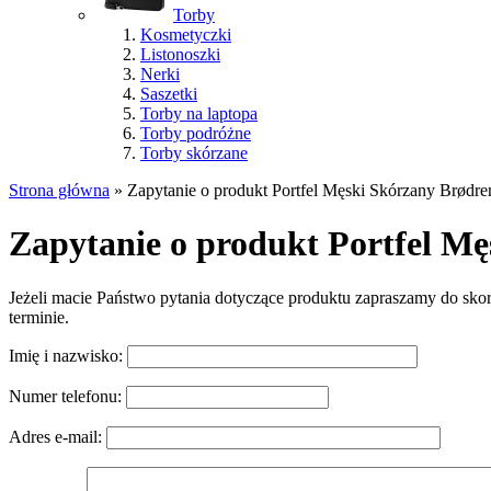
Torby
Kosmetyczki
Listonoszki
Nerki
Saszetki
Torby na laptopa
Torby podróżne
Torby skórzane
Strona główna
»
Zapytanie o produkt Portfel Męski Skórzany Brødr
Zapytanie o produkt Portfel M
Jeżeli macie Państwo pytania dotyczące produktu zapraszamy do sko
terminie.
Imię i nazwisko:
Numer telefonu:
Adres e-mail: