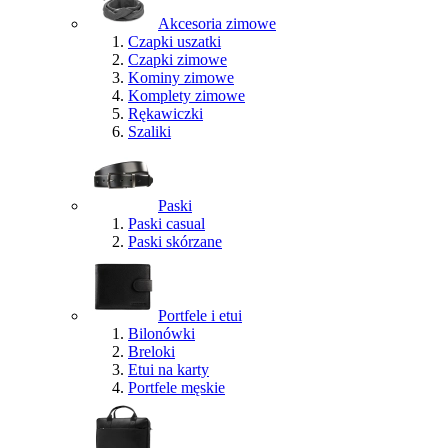
Akcesoria zimowe
Czapki uszatki
Czapki zimowe
Kominy zimowe
Komplety zimowe
Rękawiczki
Szaliki
Paski
Paski casual
Paski skórzane
Portfele i etui
Bilonówki
Breloki
Etui na karty
Portfele męskie