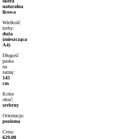
skóra
naturalna
licowa
Wielkość
torby:
duża
(mieszcząca
A4)
Długość
paska
na
ramię:
145
cm
Kolor
okuć:
srebrny
Orientacja:
pozioma
Cena:
629,00