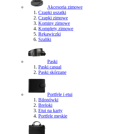
Akcesoria zimowe
Czapki uszatki
Czapki zimowe
Kominy zimowe
Komplety zimowe
Rękawiczki
Szaliki
Paski
Paski casual
Paski skórzane
Portfele i etui
Bilonówki
Breloki
Etui na karty
Portfele męskie