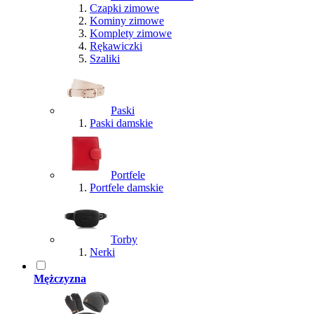
Czapki zimowe
Kominy zimowe
Komplety zimowe
Rękawiczki
Szaliki
Paski
Paski damskie
Portfele
Portfele damskie
Torby
Nerki
Mężczyzna