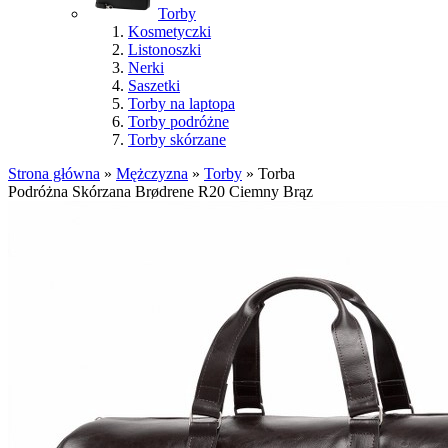
Torby
Kosmetyczki
Listonoszki
Nerki
Saszetki
Torby na laptopa
Torby podróżne
Torby skórzane
Strona główna
»
Mężczyzna
»
Torby
»
Torba
Podróżna Skórzana Brødrene R20 Ciemny Brąz