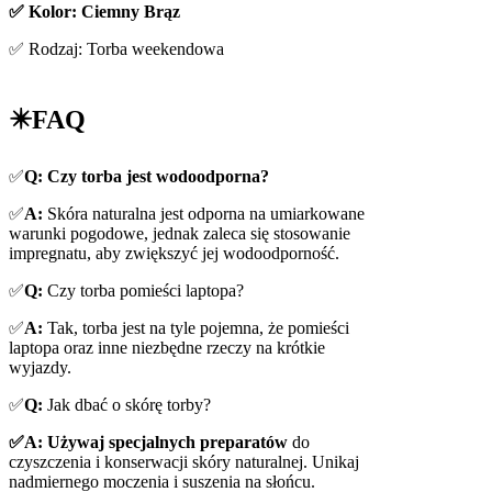
✅ Kolor: Ciemny Brąz
✅ Rodzaj: Torba weekendowa
✴️FAQ
✅
Q: Czy torba jest wodoodporna?
✅
A:
Skóra naturalna jest odporna na umiarkowane
warunki pogodowe, jednak zaleca się stosowanie
impregnatu, aby zwiększyć jej wodoodporność.
✅
Q:
Czy torba pomieści laptopa?
✅
A:
Tak, torba jest na tyle pojemna, że pomieści
laptopa oraz inne niezbędne rzeczy na krótkie
wyjazdy.
✅
Q:
Jak dbać o skórę torby?
✅A: Używaj specjalnych preparatów
do
czyszczenia i konserwacji skóry naturalnej. Unikaj
nadmiernego moczenia i suszenia na słońcu.