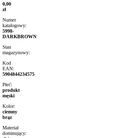
0,00
zł
Numer
katalogowy:
5998-
DARKBROWN
Stan
magazynowy:
Kod
EAN:
5904844234575
Płeć:
produkt
męski
Kolor:
ciemny
brąz
Materiał
dominujący: