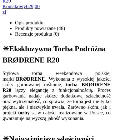
R20
Koniakowy
629,00
zł
Opis produktu
Produkty powiązane (48)
Recenzje produktu (0)
✴️Ekskluzywna Torba Podróżna
BRØDRENE R20
Stylowa torba weekendowa polskiej
marki
BRØDRENE
. Wykonana z wysokiej jakości
skóry garbowanej roślinnie,
torba BRØDRENE
R20
łączy elegancję z funkcjonalnością. Proces
garbowania nadaje skórze dodatkową szlachetność
oraz wytrzymałość, co sprawia, że torba jest nie tylko
piękna, ale i niezwykle trwała. Zarówno skóra, jak i
projekt
torby
są w całości realizowane w Polsce, co
gwarantuje najwyższą jakość wykonania.
✴️Najważniejsze właściwości