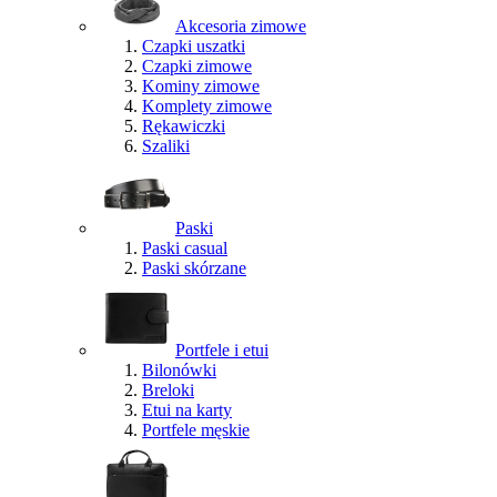
Akcesoria zimowe
Czapki uszatki
Czapki zimowe
Kominy zimowe
Komplety zimowe
Rękawiczki
Szaliki
Paski
Paski casual
Paski skórzane
Portfele i etui
Bilonówki
Breloki
Etui na karty
Portfele męskie