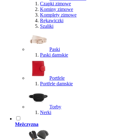
Czapki zimowe
Kominy zimowe
Komplety zimowe
Rękawiczki
Szaliki
Paski
Paski damskie
Portfele
Portfele damskie
Torby
Nerki
Mężczyzna