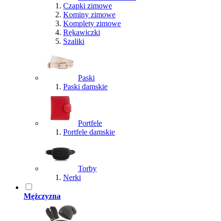
Czapki zimowe
Kominy zimowe
Komplety zimowe
Rękawiczki
Szaliki
Paski
Paski damskie
Portfele
Portfele damskie
Torby
Nerki
Mężczyzna