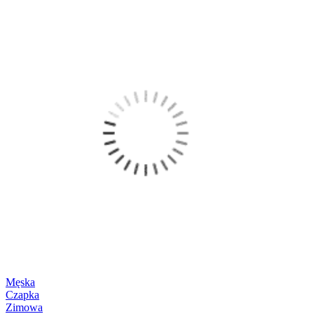
Męska
Czapka
Zimowa