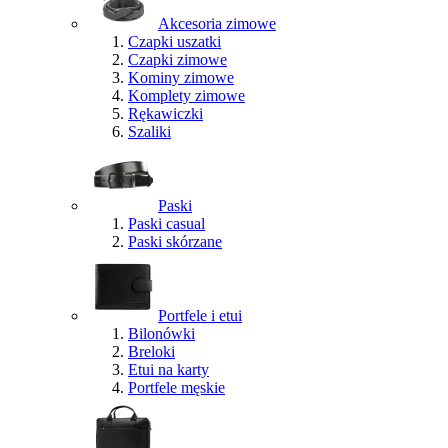
Akcesoria zimowe
Czapki uszatki
Czapki zimowe
Kominy zimowe
Komplety zimowe
Rękawiczki
Szaliki
Paski
Paski casual
Paski skórzane
Portfele i etui
Bilonówki
Breloki
Etui na karty
Portfele męskie