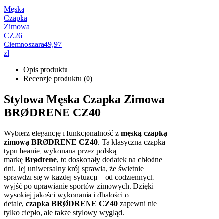
Męska
Czapka
Zimowa
CZ26
Ciemnoszara
49,97
zł
Opis produktu
Recenzje produktu (0)
Stylowa Męska Czapka Zimowa
BRØDRENE CZ40
Wybierz elegancję i funkcjonalność z
męską czapką
zimową BRØDRENE CZ40
. Ta klasyczna czapka
typu beanie, wykonana przez polską
markę
Brødrene
, to doskonały dodatek na chłodne
dni. Jej uniwersalny krój sprawia, że świetnie
sprawdzi się w każdej sytuacji – od codziennych
wyjść po uprawianie sportów zimowych. Dzięki
wysokiej jakości wykonania i dbałości o
detale,
czapka BRØDRENE CZ40
zapewni nie
tylko ciepło, ale także stylowy wygląd.