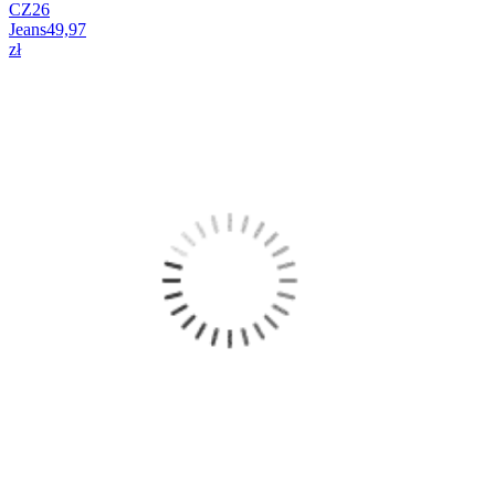
CZ26
Jeans
49,97
zł