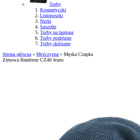
Torby
Kosmetyczki
Listonoszki
Nerki
Saszetki
Torby na laptopa
Torby podróżne
Torby skórzane
Strona główna
»
Mężczyzna
»
Męska Czapka
Zimowa Brødrene CZ40 Jeans