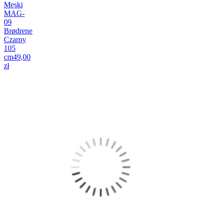
Męski
MAG-
09
Brødrene
Czarny
105
cm
49,00
zł