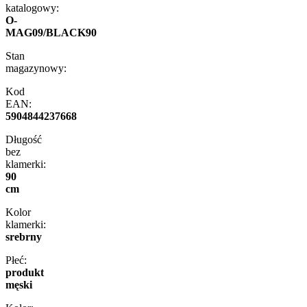
katalogowy:
O-
MAG09/BLACK90
Stan
magazynowy:
Kod
EAN:
5904844237668
Długość
bez
klamerki:
90
cm
Kolor
klamerki:
srebrny
Płeć:
produkt
męski