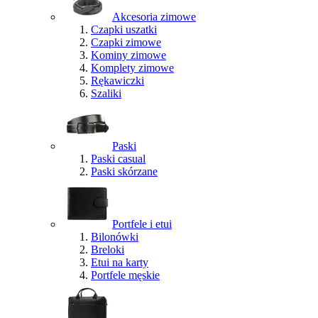
Akcesoria zimowe
Czapki uszatki
Czapki zimowe
Kominy zimowe
Komplety zimowe
Rękawiczki
Szaliki
Paski
Paski casual
Paski skórzane
Portfele i etui
Bilonówki
Breloki
Etui na karty
Portfele męskie