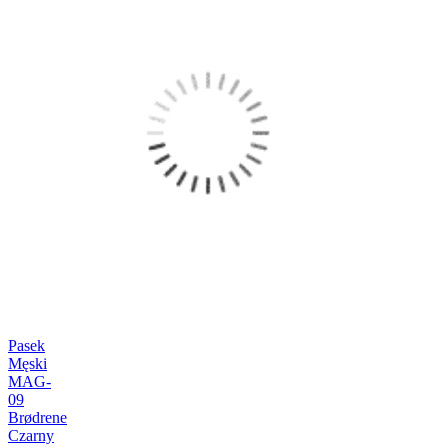
Pasek
Męski
MAG-
09
Brødrene
Czarny