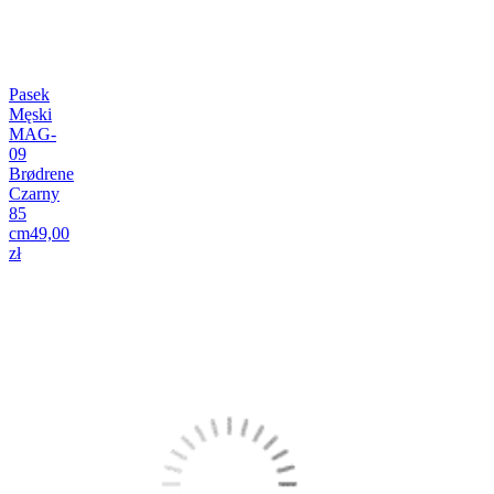
Pasek
Męski
MAG-
09
Brødrene
Czarny
85
cm
49,00
zł