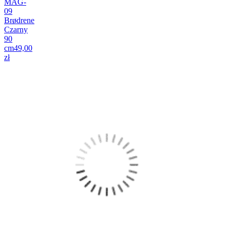
MAG-
09
Brødrene
Czarny
90
cm
49,00
zł