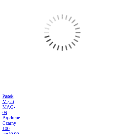
Pasek
Męski
MAG-
09
Brødrene
Czarny
100
cm
49,00