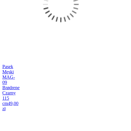
Pasek
Męski
MAG-
09
Brødrene
Czarny
115
cm
49,00
zł