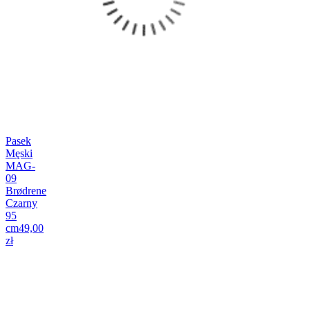
Pasek
Męski
MAG-
09
Brødrene
Czarny
95
cm
49,00
zł