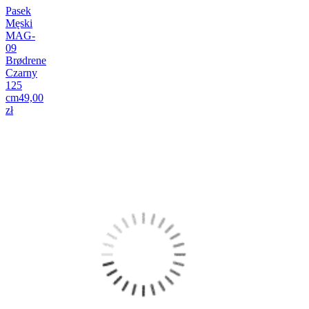
Pasek
Męski
MAG-
09
Brødrene
Czarny
125
cm
49,00
zł