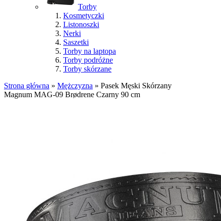
Torby
Kosmetyczki
Listonoszki
Nerki
Saszetki
Torby na laptopa
Torby podróżne
Torby skórzane
Strona główna
»
Mężczyzna
»
Pasek Męski Skórzany
Magnum MAG-09 Brødrene Czarny 90 cm