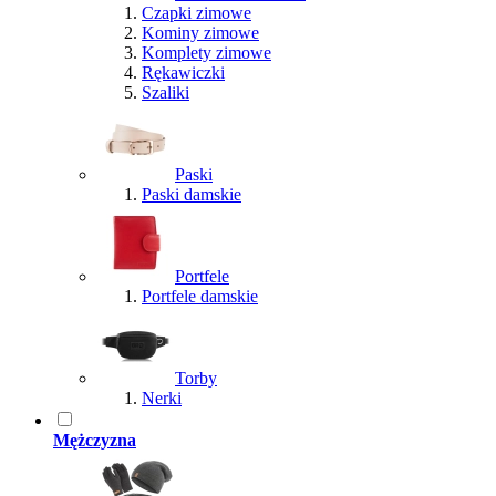
Czapki zimowe
Kominy zimowe
Komplety zimowe
Rękawiczki
Szaliki
Paski
Paski damskie
Portfele
Portfele damskie
Torby
Nerki
Mężczyzna