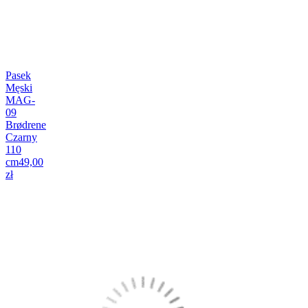
Pasek
Męski
MAG-
09
Brødrene
Czarny
110
cm
49,00
zł