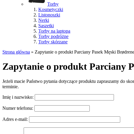
Torby
Kosmetyczki
Listonoszki
Nerki
Saszetki
Torby na laptopa
Torby podróżne
Torby skórzane
Strona główna
»
Zapytanie o produkt Parciany Pasek Męski Brødren
Zapytanie o produkt Parciany 
Jeżeli macie Państwo pytania dotyczące produktu zapraszamy do sko
terminie.
Imię i nazwisko:
Numer telefonu:
Adres e-mail: