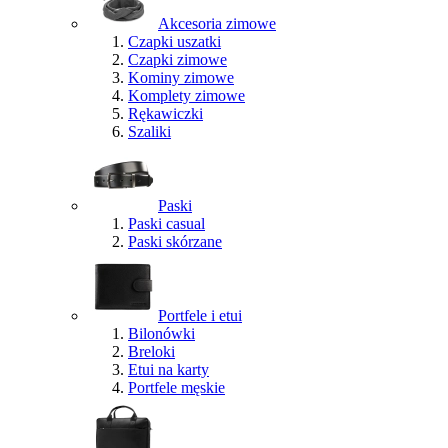
Akcesoria zimowe
Czapki uszatki
Czapki zimowe
Kominy zimowe
Komplety zimowe
Rękawiczki
Szaliki
Paski
Paski casual
Paski skórzane
Portfele i etui
Bilonówki
Breloki
Etui na karty
Portfele męskie