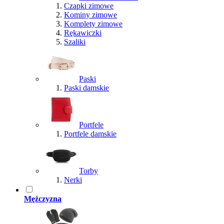
Czapki zimowe
Kominy zimowe
Komplety zimowe
Rękawiczki
Szaliki
Paski
Paski damskie
Portfele
Portfele damskie
Torby
Nerki
Mężczyzna